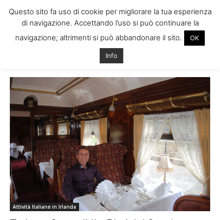
Questo sito fa uso di cookie per migliorare la tua esperienza
di navigazione. Accettando l’uso si può continuare la
navigazione; altrimenti si può abbandonare il sito.
OK
Home
Tags
Intervista coscia
Info
Tag: intervista coscia
Attività Italiane in Irlanda