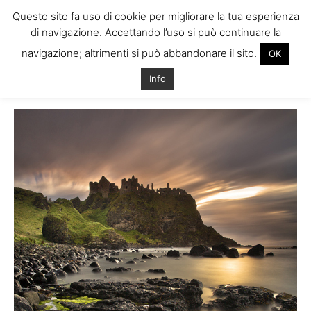
Questo sito fa uso di cookie per migliorare la tua esperienza
di navigazione. Accettando l’uso si può continuare la
navigazione; altrimenti si può abbandonare il sito.
OK
Home
Tags
Innamorato irlanda
Info
Tag: innamorato irlanda