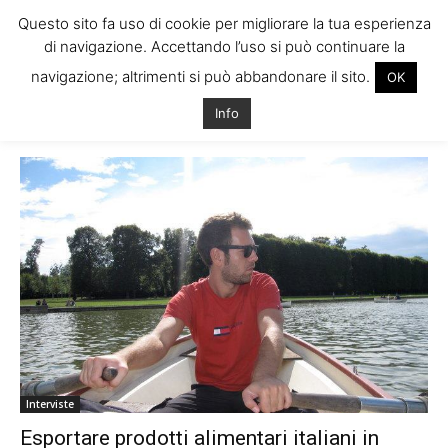
Questo sito fa uso di cookie per migliorare la tua esperienza
di navigazione. Accettando l’uso si può continuare la
navigazione; altrimenti si può abbandonare il sito.
OK
Home
Tags
Imprenditori italiani irlanda
Info
Tag: imprenditori italiani irlanda
Interviste
Esportare prodotti alimentari italiani in