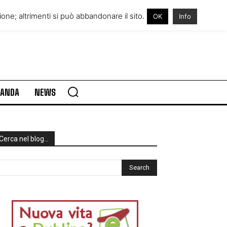
RE IN IRLANDA
VISITARE L’IRLANDA
one; altrimenti si può abbandonare il sito.
OK
Info
RLANDA
NEWS
Cerca nel blog…