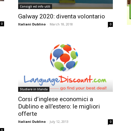
Consigli ed info utili
Galway 2020: diventa volontario
0
Italiani Dublino
-
March 18, 2018
0
Studiare in Irlanda
Corsi d’inglese economici a
Dublino e all’estero: le migliori
offerte
Italiani Dublino
-
July 12, 2013
0
0