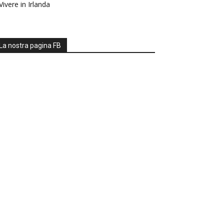
Vivere in Irlanda
La nostra pagina FB