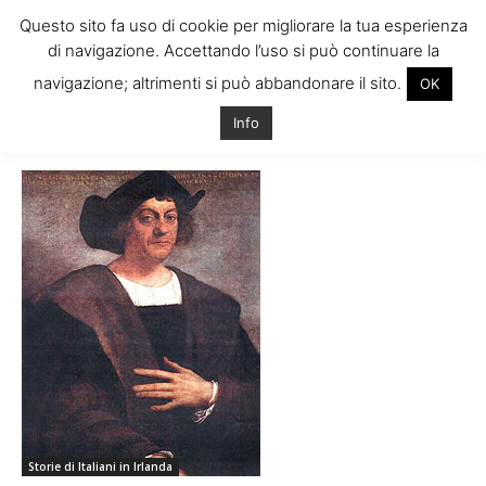
Questo sito fa uso di cookie per migliorare la tua esperienza
di navigazione. Accettando l’uso si può continuare la
navigazione; altrimenti si può abbandonare il sito.
OK
Home
Tags
Immigrati italiani irlanda
Info
Tag: immigrati italiani irlanda
Storie di Italiani in Irlanda