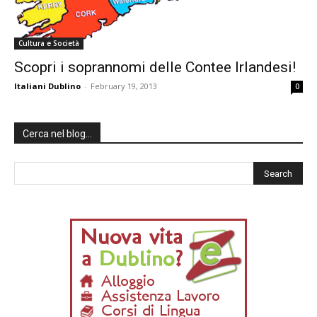
Cultura e Società
Scopri i soprannomi delle Contee Irlandesi!
Italiani Dublino
-
February 19, 2013
0
Cerca nel blog…