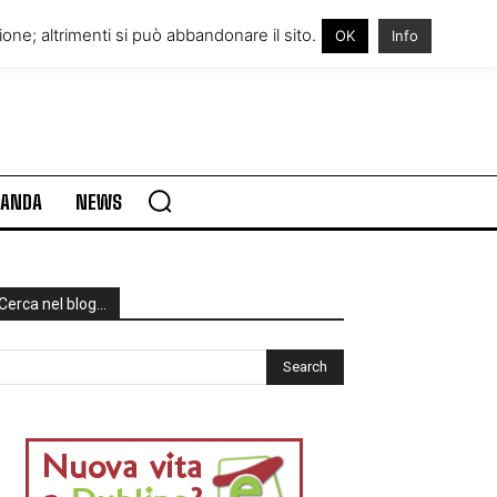
RE IN IRLANDA
VISITARE L’IRLANDA
one; altrimenti si può abbandonare il sito.
OK
Info
RLANDA
NEWS
Cerca nel blog…