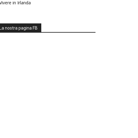
Vivere in Irlanda
La nostra pagina FB