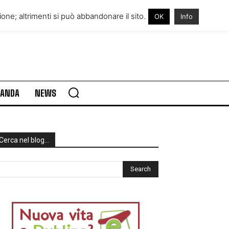
RE IN IRLANDA
VISITARE L’IRLANDA
one; altrimenti si può abbandonare il sito.
OK
Info
RLANDA
NEWS
Cerca nel blog…