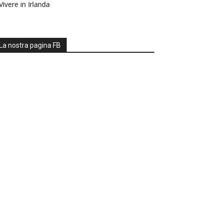
Vivere in Irlanda
La nostra pagina FB