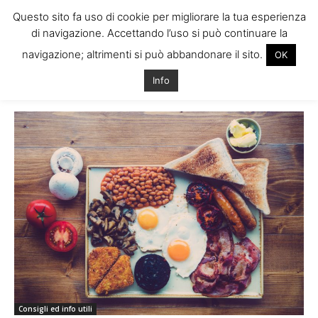
Questo sito fa uso di cookie per migliorare la tua esperienza
di navigazione. Accettando l’uso si può continuare la
navigazione; altrimenti si può abbandonare il sito.
OK
Home
Tags
Gastronomia irlandese
Info
Tag: gastronomia irlandese
Consigli ed info utili