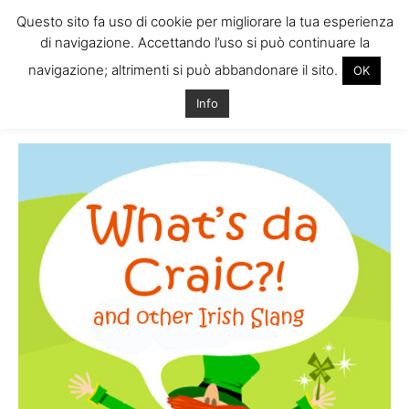
Questo sito fa uso di cookie per migliorare la tua esperienza
di navigazione. Accettando l’uso si può continuare la
navigazione; altrimenti si può abbandonare il sito.
OK
Home
Tags
Frasi dialetto irlandese
Info
Tag: frasi dialetto irlandese