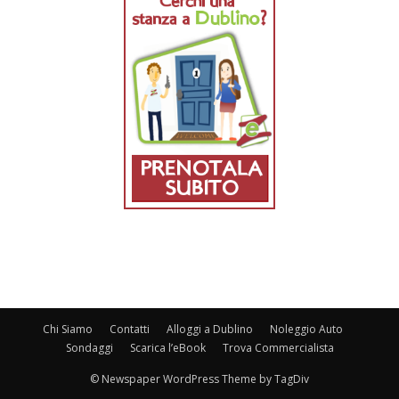
Chi Siamo
Contatti
Alloggi a Dublino
Noleggio Auto
Sondaggi
Scarica l’eBook
Trova Commercialista
© Newspaper WordPress Theme by TagDiv