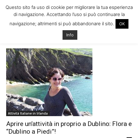
Questo sito fa uso di cookie per migliorare la tua esperienza
di navigazione. Accettando l’uso si può continuare la
navigazione; altrimenti si può abbandonare il sito.
OK
Home
Tags
Flora dublino a piedi
Info
Tag: flora dublino a piedi
Attività Italiane in Irlanda
Aprire un’attività in proprio a Dublino: Flora e
“Dublino a Piedi”!