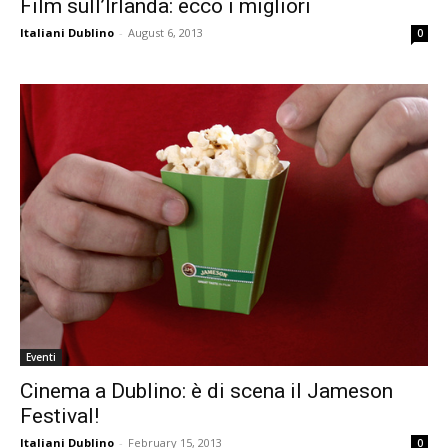
Film sull’Irlanda: ecco i migliori
Italiani Dublino
-
August 6, 2013
0
Eventi
Cinema a Dublino: è di scena il Jameson
Festival!
Italiani Dublino
-
February 15, 2013
0