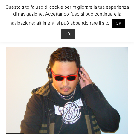
Questo sito fa uso di cookie per migliorare la tua esperienza
di navigazione. Accettando l’uso si può continuare la
navigazione; altrimenti si può abbandonare il sito.
OK
Home
Tags
Fare dj a dublino
Info
Tag: fare dj a dublino