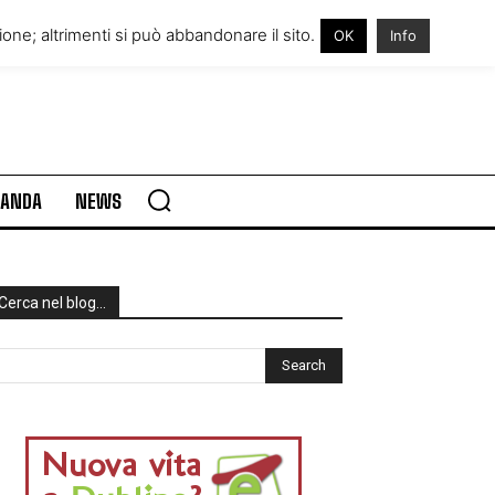
RE IN IRLANDA
VISITARE L’IRLANDA
one; altrimenti si può abbandonare il sito.
OK
Info
RLANDA
NEWS
Cerca nel blog…