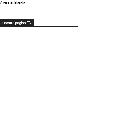
Vivere in Irlanda
La nostra pagina FB