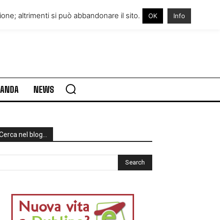
RE IN IRLANDA
VISITARE L’IRLANDA
one; altrimenti si può abbandonare il sito.
OK
Info
RLANDA
NEWS
Cerca nel blog…