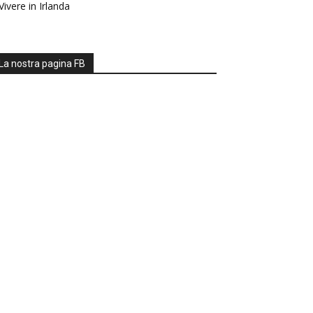
Vivere in Irlanda
La nostra pagina FB