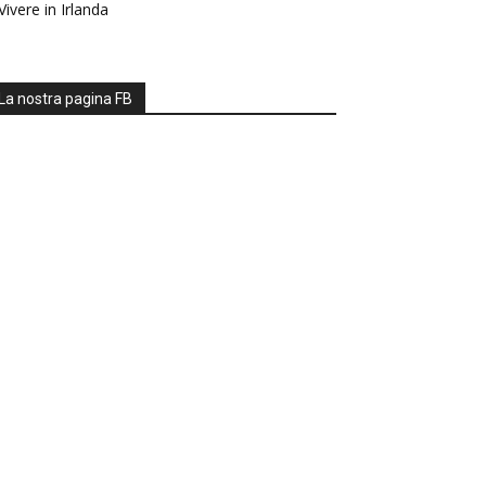
Vivere in Irlanda
La nostra pagina FB