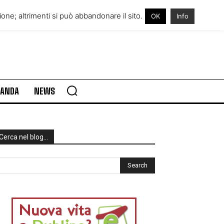
RE IN IRLANDA
VISITARE L’IRLANDA
one; altrimenti si può abbandonare il sito.
OK
Info
RLANDA
NEWS
Cerca nel blog…