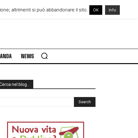
RE IN IRLANDA
VISITARE L’IRLANDA
one; altrimenti si può abbandonare il sito.
OK
Info
RLANDA
NEWS
Cerca nel blog…