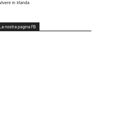
Vivere in Irlanda
La nostra pagina FB