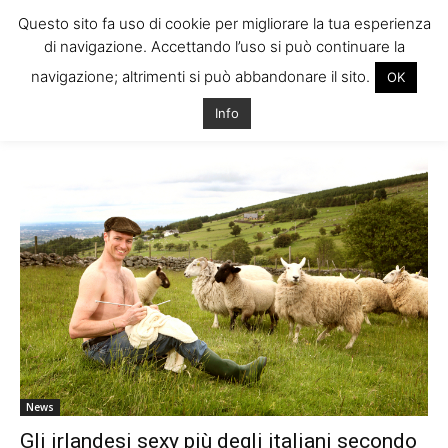
Questo sito fa uso di cookie per migliorare la tua esperienza
di navigazione. Accettando l’uso si può continuare la
navigazione; altrimenti si può abbandonare il sito.
OK
Home
Tags
Donne irlandesi
Info
Tag: donne irlandesi
News
Gli irlandesi sexy più degli italiani secondo