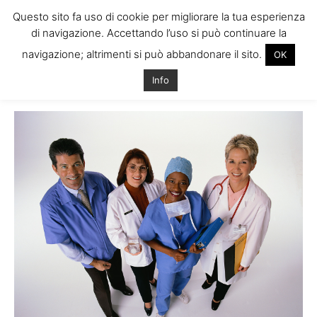
Questo sito fa uso di cookie per migliorare la tua esperienza
di navigazione. Accettando l’uso si può continuare la
navigazione; altrimenti si può abbandonare il sito.
OK
Home
Tags
Documenti medico irlanda
Info
Tag: documenti medico irlanda