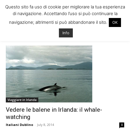
Questo sito fa uso di cookie per migliorare la tua esperienza
di navigazione. Accettando l’uso si può continuare la
navigazione; altrimenti si può abbandonare il sito.
OK
Home
Tags
Delfini in irlanda
Info
Tag: delfini in irlanda
Viaggiare in Irlanda
Vedere le balene in Irlanda: il whale-
watching
Italiani Dublino
-
July 8, 2014
0