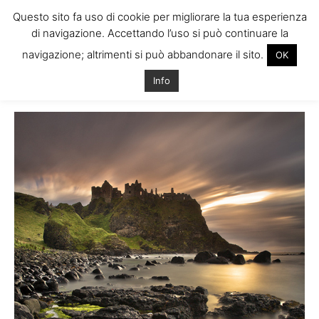
Questo sito fa uso di cookie per migliorare la tua esperienza
di navigazione. Accettando l’uso si può continuare la
navigazione; altrimenti si può abbandonare il sito.
OK
Home
Tags
Da non perdere irlanda
Info
Tag: da non perdere irlanda