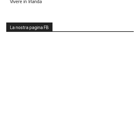
Vivere in Irlanda
La nostra pagina FB