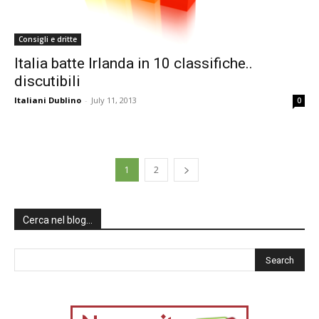
Consigli e dritte
Italia batte Irlanda in 10 classifiche..
discutibili
Italiani Dublino
-
July 11, 2013
0
1
2
Cerca nel blog…