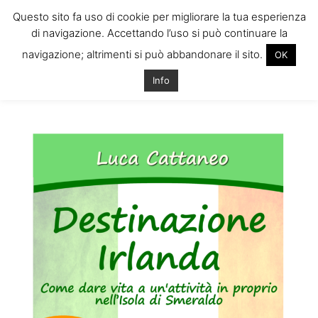
Questo sito fa uso di cookie per migliorare la tua esperienza
di navigazione. Accettando l’uso si può continuare la
navigazione; altrimenti si può abbandonare il sito.
OK
Home
Tags
Costituire società in irlanda
Info
Tag: costituire società in irlanda