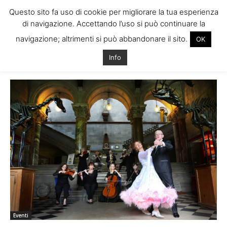
Questo sito fa uso di cookie per migliorare la tua esperienza
di navigazione. Accettando l’uso si può continuare la
navigazione; altrimenti si può abbandonare il sito.
OK
Home
Tags
Cosa vedere dublino
Info
Tag: cosa vedere dublino
Eventi