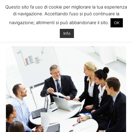
Questo sito fa uso di cookie per migliorare la tua esperienza
di navigazione. Accettando l’uso si può continuare la
navigazione; altrimenti si può abbandonare il sito.
OK
Home
Tags
Corsi inglese per italiani dublino
Info
Tag: corsi inglese per italiani dublino