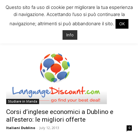
Questo sito fa uso di cookie per migliorare la tua esperienza
di navigazione. Accettando l’uso si può continuare la
navigazione; altrimenti si può abbandonare il sito.
OK
Home
Tags
Corsi inglese irlanda
Info
Tag: corsi inglese irlanda
Studiare in Irlanda
Corsi d’inglese economici a Dublino e
all’estero: le migliori offerte
Italiani Dublino
-
July 12, 2013
0