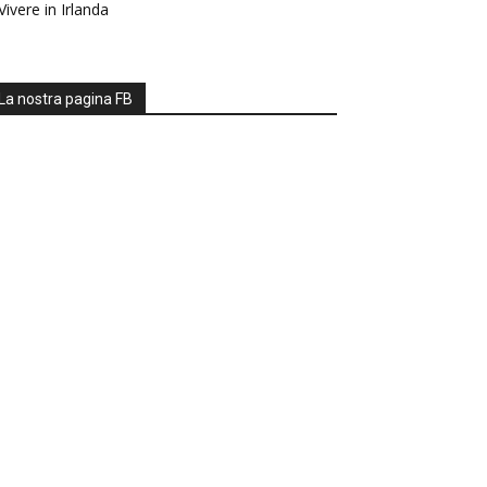
Vivere in Irlanda
La nostra pagina FB