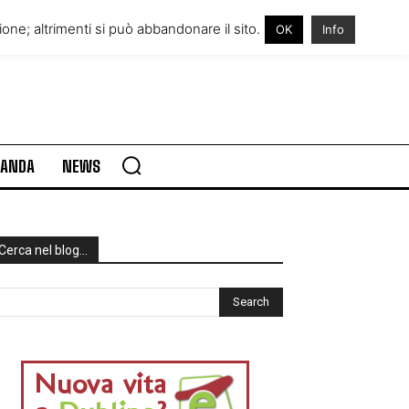
RE IN IRLANDA
VISITARE L’IRLANDA
one; altrimenti si può abbandonare il sito.
OK
Info
RLANDA
NEWS
Cerca nel blog…