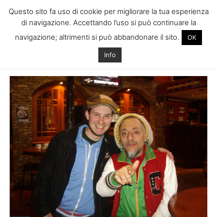
Questo sito fa uso di cookie per migliorare la tua esperienza
di navigazione. Accettando l’uso si può continuare la
navigazione; altrimenti si può abbandonare il sito.
OK
Home
Tags
Concerti reggae dublino
Info
Tag: concerti reggae dublino