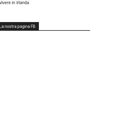
Vivere in Irlanda
La nostra pagina FB