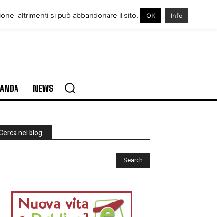
RE IN IRLANDA
VISITARE L’IRLANDA
one; altrimenti si può abbandonare il sito.
OK
Info
RLANDA
NEWS
Cerca nel blog…