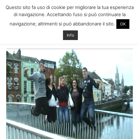
Questo sito fa uso di cookie per migliorare la tua esperienza
di navigazione. Accettando l’uso si può continuare la
navigazione; altrimenti si può abbandonare il sito.
OK
Home
Tags
Commenti stage irlanda
Info
Tag: commenti stage irlanda