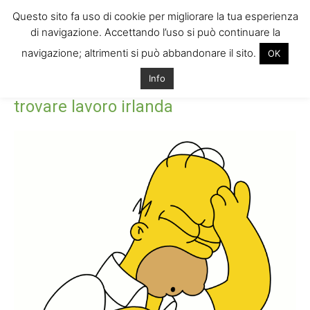
Questo sito fa uso di cookie per migliorare la tua esperienza
di navigazione. Accettando l’uso si può continuare la
navigazione; altrimenti si può abbandonare il sito.
OK
Home
Tags
Come trovare lavoro all’estero. trovare lavoro irlanda
Info
Tag: come trovare lavoro all’estero.
trovare lavoro irlanda