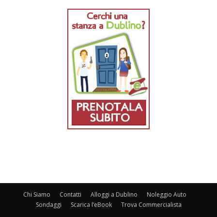
Chi Siamo
Contatti
Alloggi a Dublino
Noleggio Auto
Sondaggi
Scarica l’eBook
Trova Commercialista