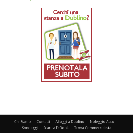
Chi Siamo
Contatti
Alloggi a Dublino
Noleggio Auto
Sondaggi
Scarica l’eBook
Trova Commercialista