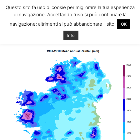
Questo sito fa uso di cookie per migliorare la tua esperienza
di navigazione. Accettando l’uso si può continuare la
navigazione; altrimenti si può abbandonare il sito.
OK
Home
Tags
Come mai in irlanda piove
Info
Tag: come mai in irlanda piove