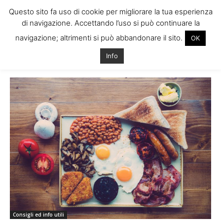
Questo sito fa uso di cookie per migliorare la tua esperienza
di navigazione. Accettando l’uso si può continuare la
navigazione; altrimenti si può abbandonare il sito.
OK
Home
Tags
Com è il cibo irlandese
Info
Tag: com è il cibo irlandese
Consigli ed info utili