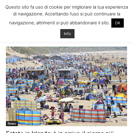
Questo sito fa uso di cookie per migliorare la tua esperienza
di navigazione. Accettando l’uso si può continuare la
navigazione; altrimenti si può abbandonare il sito.
OK
Home
Tags
Clima record irlanda
Info
Tag: clima record irlanda
News