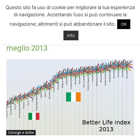
Questo sito fa uso di cookie per migliorare la tua esperienza
di navigazione. Accettando l’uso si può continuare la
navigazione; altrimenti si può abbandonare il sito.
OK
Home
Tags
Classifica paesi dove si vive meglio 2013
Info
Tag: classifica paesi dove si vive
meglio 2013
Consigli e dritte