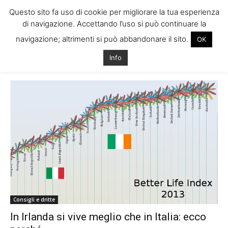
Questo sito fa uso di cookie per migliorare la tua esperienza
di navigazione. Accettando l’uso si può continuare la
navigazione; altrimenti si può abbandonare il sito.
OK
Home
Tags
Classifica ocse 2013
Info
Tag: classifica ocse 2013
Consigli e dritte
In Irlanda si vive meglio che in Italia: ecco