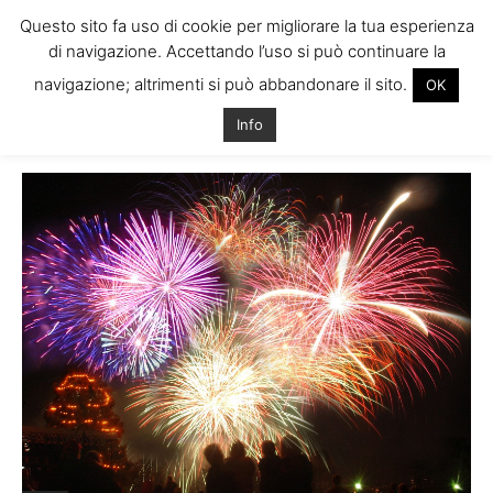
Questo sito fa uso di cookie per migliorare la tua esperienza
di navigazione. Accettando l’uso si può continuare la
navigazione; altrimenti si può abbandonare il sito.
OK
Home
Tags
Capodanno 2012 dublino
Info
Tag: capodanno 2012 dublino