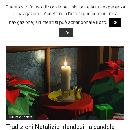
Questo sito fa uso di cookie per migliorare la tua esperienza
di navigazione. Accettando l’uso si può continuare la
navigazione; altrimenti si può abbandonare il sito.
OK
Home
Tags
Candela davanzale dublino
Info
Tag: candela davanzale dublino
Cultura e Società
Tradizioni Natalizie Irlandesi: la candela