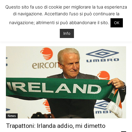
Questo sito fa uso di cookie per migliorare la tua esperienza
di navigazione. Accettando l’uso si può continuare la
navigazione; altrimenti si può abbandonare il sito.
OK
Home
Tags
Campionato calcio irlandese
Info
Tag: campionato calcio irlandese
News
Trapattoni: Irlanda addio, mi dimetto