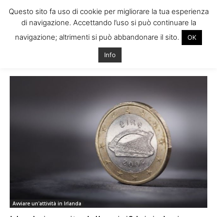
Questo sito fa uso di cookie per migliorare la tua esperienza
di navigazione. Accettando l’uso si può continuare la
navigazione; altrimenti si può abbandonare il sito.
OK
Home
Tags
Bolla immobiliare irlanda
Info
Tag: bolla immobiliare irlanda
Avviare un'attività in Irlanda