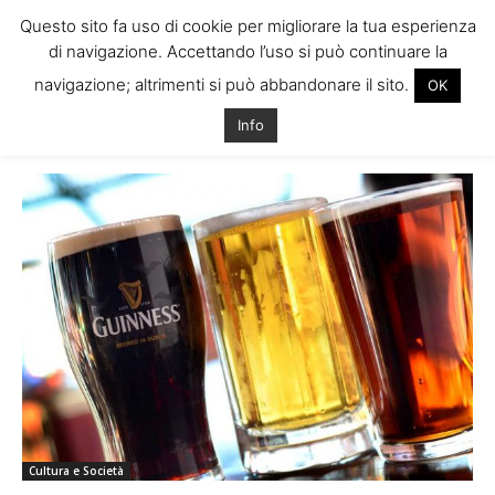
Questo sito fa uso di cookie per migliorare la tua esperienza
di navigazione. Accettando l’uso si può continuare la
navigazione; altrimenti si può abbandonare il sito.
OK
Home
Tags
Birre alla spina irlandesi
Info
Tag: birre alla spina irlandesi
Cultura e Società