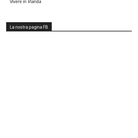
Vivere in Irlanda
La nostra pagina FB