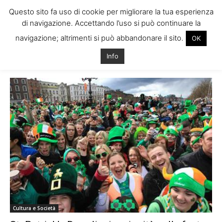
Questo sito fa uso di cookie per migliorare la tua esperienza
di navigazione. Accettando l’uso si può continuare la
navigazione; altrimenti si può abbandonare il sito.
OK
Home
Tags
Birra san patrizio
Info
Tag: birra san patrizio
Cultura e Società