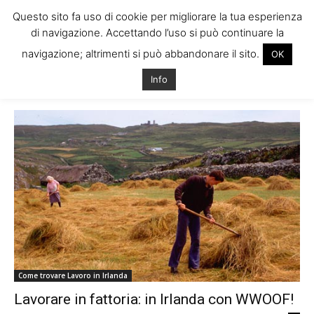
Questo sito fa uso di cookie per migliorare la tua esperienza
di navigazione. Accettando l’uso si può continuare la
navigazione; altrimenti si può abbandonare il sito.
OK
Home
Tags
Au pair fattoria irlanda
Info
Tag: au pair fattoria irlanda
Come trovare Lavoro in Irlanda
Lavorare in fattoria: in Irlanda con WWOOF!