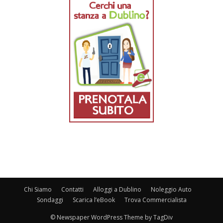
Chi Siamo
Contatti
Alloggi a Dublino
Noleggio Auto
Sondaggi
Scarica l’eBook
Trova Commercialista
© Newspaper WordPress Theme by TagDiv