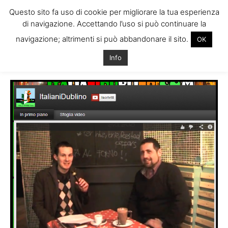
Questo sito fa uso di cookie per migliorare la tua esperienza
di navigazione. Accettando l’uso si può continuare la
navigazione; altrimenti si può abbandonare il sito.
OK
Home
Tags
Antonio dublinità
Info
Tag: antonio dublinità