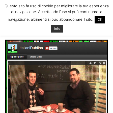
Questo sito fa uso di cookie per migliorare la tua esperienza
di navigazione. Accettando l’uso si può continuare la
navigazione; altrimenti si può abbandonare il sito.
OK
Home
Tags
Antonio dublinità italiano dublino
Info
Tag: antonio dublinità italiano dublino