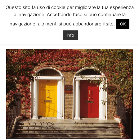
Questo sito fa uso di cookie per migliorare la tua esperienza
di navigazione. Accettando l’uso si può continuare la
navigazione; altrimenti si può abbandonare il sito.
OK
Home
Tags
Annunci quotidiani dublino
Info
Tag: annunci quotidiani dublino