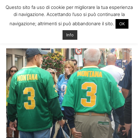
Questo sito fa uso di cookie per migliorare la tua esperienza
di navigazione. Accettando l’uso si può continuare la
navigazione; altrimenti si può abbandonare il sito.
OK
Home
Tags
Americani dublino
Info
Tag: americani dublino