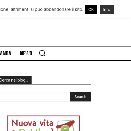
RE IN IRLANDA
VISITARE L’IRLANDA
one; altrimenti si può abbandonare il sito.
OK
Info
RLANDA
NEWS
Cerca nel blog…