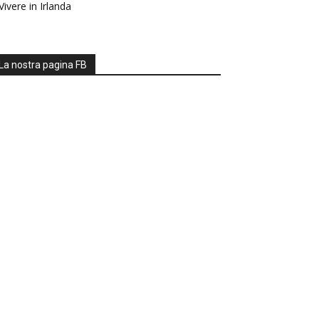
Vivere in Irlanda
La nostra pagina FB